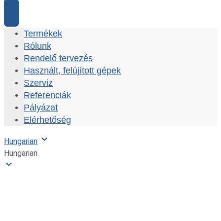
Termékek
Rólunk
Rendelő tervezés
Használt, felújított gépek
Szerviz
Referenciák
Pályázat
Elérhetőség
Hungarian
Hungarian
CATTANI UNI-JET 75