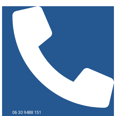
Ugrás
a
tartalomhoz
06 30 9488 151