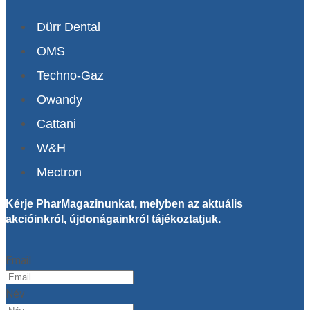
Dürr Dental
OMS
Techno-Gaz
Owandy
Cattani
W&H
Mectron
Kérje PharMagazinunkat, melyben az aktuális
akcióinkról, újdonágainkról tájékoztatjuk.
Email
Név