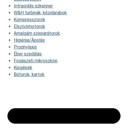
Intraorális szkenner
W&H turbinák, kézidarabok
Kompresszorok
Elszívómotorok
Amalgám szeparátorok
Higiénia/Ápolás
Prophylaxis
Éber szedálás
Fogászati mikroszkóp
Kisgépek
Bútorok, kartok