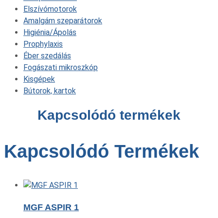
Elszívómotorok
Amalgám szeparátorok
Higiénia/Ápolás
Prophylaxis
Éber szedálás
Fogászati mikroszkóp
Kisgépek
Bútorok, kartok
Kapcsolódó termékek
Kapcsolódó Termékek
MGF ASPIR 1