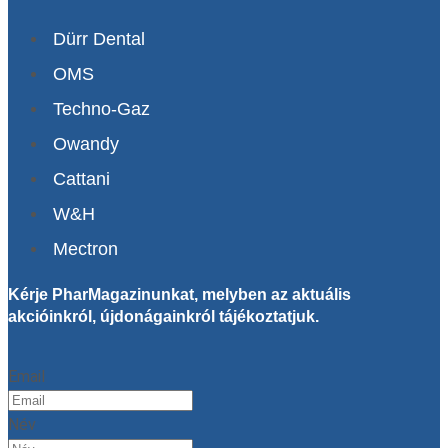
Dürr Dental
OMS
Techno-Gaz
Owandy
Cattani
W&H
Mectron
Kérje PharMagazinunkat, melyben az aktuális
akcióinkról, újdonágainkról tájékoztatjuk.
Email
Név