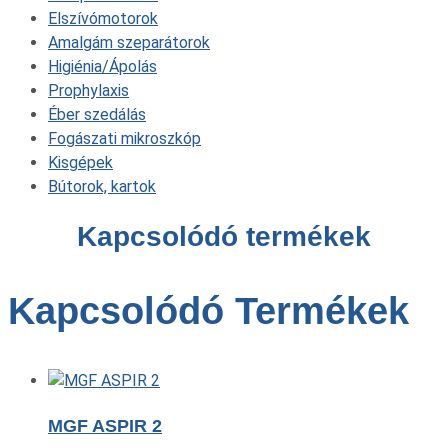
Elszívómotorok
Amalgám szeparátorok
Higiénia/Ápolás
Prophylaxis
Éber szedálás
Fogászati mikroszkóp
Kisgépek
Bútorok, kartok
Kapcsolódó termékek
Kapcsolódó Termékek
MGF ASPIR 2