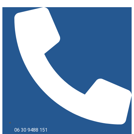
Ugrás
a
tartalomhoz
06 30 9488 151