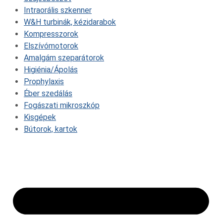
Intraorális szkenner
W&H turbinák, kézidarabok
Kompresszorok
Elszívómotorok
Amalgám szeparátorok
Higiénia/Ápolás
Prophylaxis
Éber szedálás
Fogászati mikroszkóp
Kisgépek
Bútorok, kartok