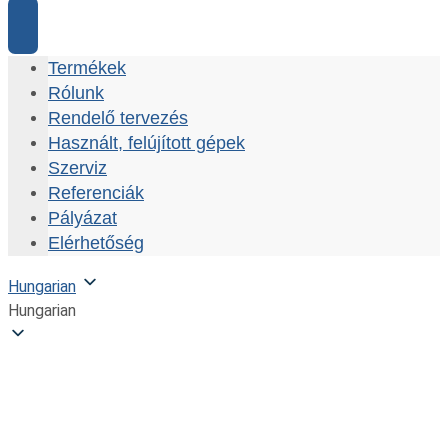
Termékek
Rólunk
Rendelő tervezés
Használt, felújított gépek
Szerviz
Referenciák
Pályázat
Elérhetőség
Hungarian
Hungarian
CATTANI UNI-JET 75