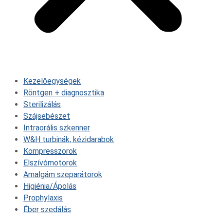
Kezelőegységek
Röntgen + diagnosztika
Sterilizálás
Szájsebészet
Intraorális szkenner
W&H turbinák, kézidarabok
Kompresszorok
Elszívómotorok
Amalgám szeparátorok
Higiénia/Ápolás
Prophylaxis
Éber szedálás