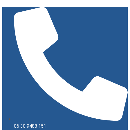
Ugrás
a
tartalomhoz
06 30 9488 151