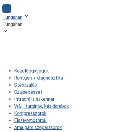
Hungarian
Hungarian
Sebészeti elszívók
Kezelőegységek
Röntgen + diagnosztika
Sterilizálás
Szájsebészet
Intraorális szkenner
W&H turbinák, kézidarabok
Kompresszorok
Elszívómotorok
Amalgám szeparátorok