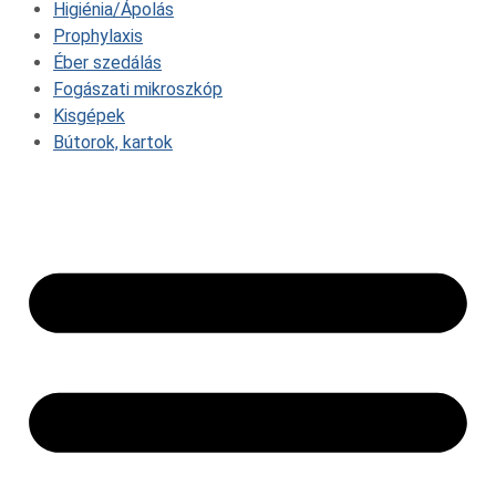
Higiénia/Ápolás
Prophylaxis
Éber szedálás
Fogászati mikroszkóp
Kisgépek
Bútorok, kartok