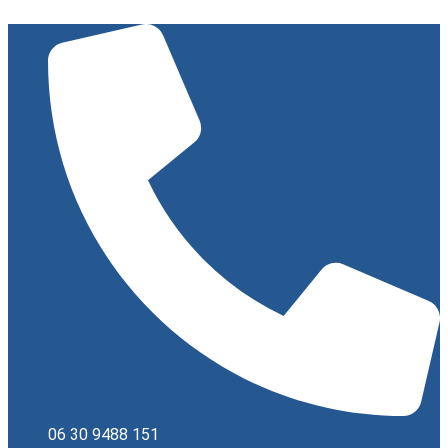
Ugrás
a
tartalomhoz
06 30 9488 151