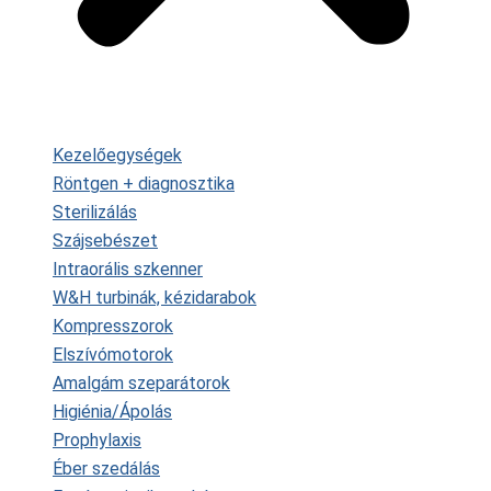
Kezelőegységek
Röntgen + diagnosztika
Sterilizálás
Szájsebészet
Intraorális szkenner
W&H turbinák, kézidarabok
Kompresszorok
Elszívómotorok
Amalgám szeparátorok
Higiénia/Ápolás
Prophylaxis
Éber szedálás