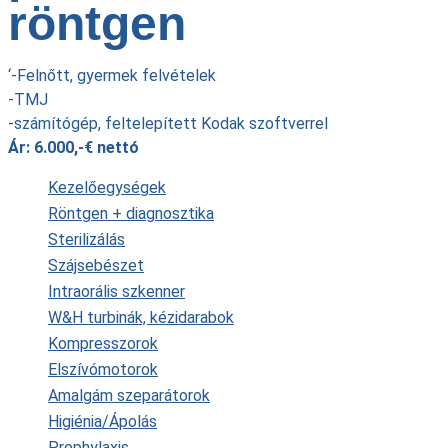
röntgen
‘-Felnőtt, gyermek felvételek
-TMJ
-számítógép, feltelepített Kodak szoftverrel
Ár: 6.000,-€ nettó
Kezelőegységek
Röntgen + diagnosztika
Sterilizálás
Szájsebészet
Intraorális szkenner
W&H turbinák, kézidarabok
Kompresszorok
Elszívómotorok
Amalgám szeparátorok
Higiénia/Ápolás
Prophylaxis