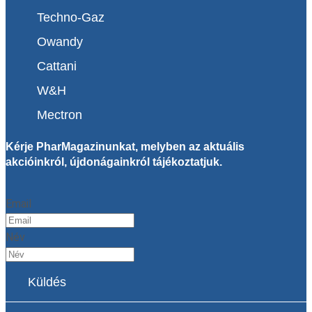
Techno-Gaz
Owandy
Cattani
W&H
Mectron
Kérje PharMagazinunkat, melyben az aktuális
akcióinkról, újdonágainkról tájékoztatjuk.
Email
Név
Küldés