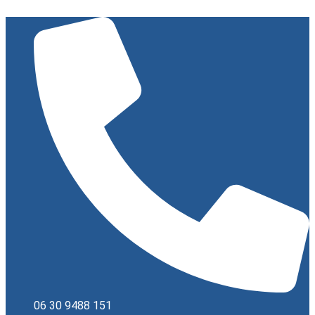
Ugrás
a
tartalomhoz
06 30 9488 151