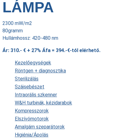
LÁMPA
2300 mW/m2
80gramm
Hullámhossz: 420-480 nm
Ár: 310.- € + 27% Áfa = 394.-€-tól elérhető.
Kezelőegységek
Röntgen + diagnosztika
Sterilizálás
Szájsebészet
Intraorális szkenner
W&H turbinák, kézidarabok
Kompresszorok
Elszívómotorok
Amalgám szeparátorok
Higiénia/Ápolás