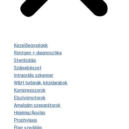
Kezelőegységek
Röntgen + diagnosztika
Sterilizálás
Szájsebészet
Intraorális szkenner
W&H turbinák, kézidarabok
Kompresszorok
Elszívómotorok
Amalgám szeparátorok
Higiénia/Ápolás
Prophylaxis
Éber szedálás