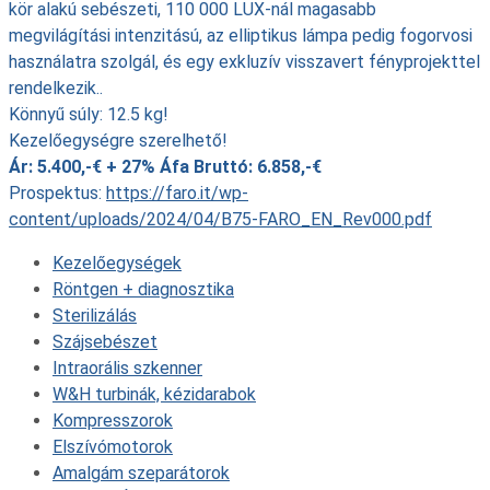
kör alakú sebészeti, 110 000 LUX-nál magasabb
megvilágítási intenzitású, az elliptikus lámpa pedig fogorvosi
használatra szolgál, és egy exkluzív visszavert fényprojekttel
rendelkezik..
Könnyű súly: 12.5 kg!
Kezelőegységre szerelhető!
Ár: 5.400,-€ + 27% Áfa Bruttó: 6.858,-€
Prospektus:
https://faro.it/wp-
content/uploads/2024/04/B75-FARO_EN_Rev000.pdf
Kezelőegységek
Röntgen + diagnosztika
Sterilizálás
Szájsebészet
Intraorális szkenner
W&H turbinák, kézidarabok
Kompresszorok
Elszívómotorok
Amalgám szeparátorok