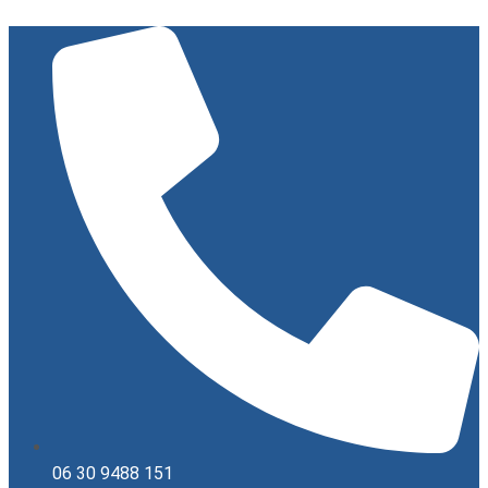
Ugrás
a
tartalomhoz
06 30 9488 151