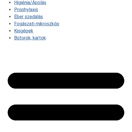
Higiénia/Ápolás
Prophylaxis
Éber szedálás
Fogászati mikroszkóp
Kisgépek
Bútorok, kartok