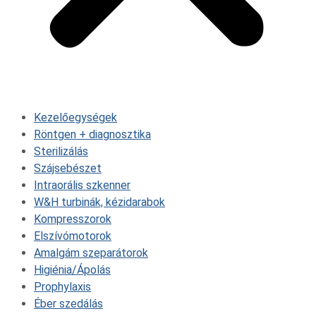
Kezelőegységek
Röntgen + diagnosztika
Sterilizálás
Szájsebészet
Intraorális szkenner
W&H turbinák, kézidarabok
Kompresszorok
Elszívómotorok
Amalgám szeparátorok
Higiénia/Ápolás
Prophylaxis
Éber szedálás