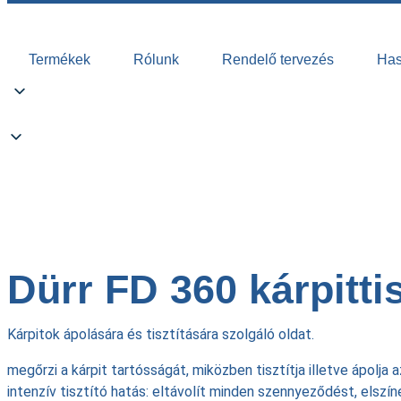
Termékek
Rólunk
Rendelő tervezés
Hasz
Dürr FD 360 Kárpittisztító
Dürr FD 360 kárpitti
Kárpitok ápolására és tisztítására szolgáló oldat.
megőrzi a kárpit tartósságát, miközben tisztítja illetve ápolja a
intenzív tisztító hatás: eltávolít minden szennyeződést, elszí