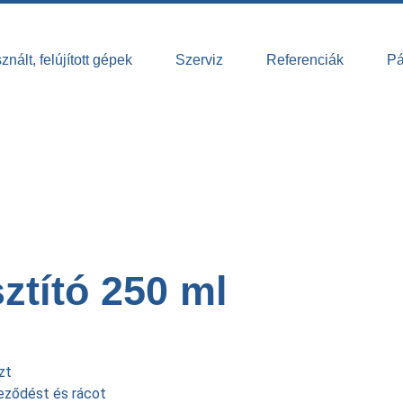
nált, felújított gépek
Szerviz
Referenciák
Pá
 250 Ml
sztító 250 ml
zt
neződést és rácot