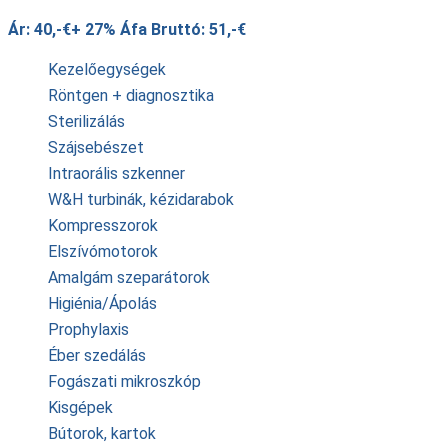
Ár: 40,-€+ 27% Áfa Bruttó: 51,-€
Kezelőegységek
Röntgen + diagnosztika
Sterilizálás
Szájsebészet
Intraorális szkenner
W&H turbinák, kézidarabok
Kompresszorok
Elszívómotorok
Amalgám szeparátorok
Higiénia/Ápolás
Prophylaxis
Éber szedálás
Fogászati mikroszkóp
Kisgépek
Bútorok, kartok