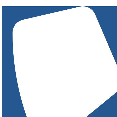
Ugrás
a
tartalomhoz