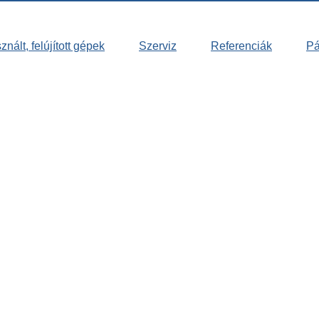
nált, felújított gépek
Szerviz
Referenciák
Pá