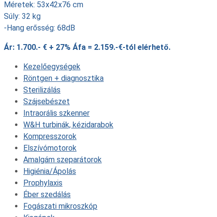
Méretek: 53x42x76 cm
Súly: 32 kg
-Hang erősség: 68dB
Ár: 1.700.- € + 27% Áfa = 2.159.-€-tól elérhető.
Kezelőegységek
Röntgen + diagnosztika
Sterilizálás
Szájsebészet
Intraorális szkenner
W&H turbinák, kézidarabok
Kompresszorok
Elszívómotorok
Amalgám szeparátorok
Higiénia/Ápolás
Prophylaxis
Éber szedálás
Fogászati mikroszkóp