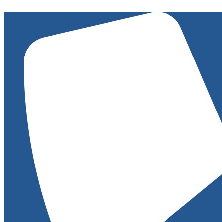
Ugrás
a
tartalomhoz