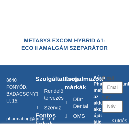
METASYS EXCOM HYBRID A1-
ECO II AMALGÁM SZEPARÁTOR
Kérje
Szolgáltatások
Forgalmazott
Email
8640
PharMagazinunk
márkák
FONYÓD,
melyben
Rendelő
BADACSONY
az
Név
tervezés
Dürr
U. 15.
aktuális
Dental
Szerviz
akcióinkról,
Fontos
OMS
újdonágainkról
pharmabog@gmail.com
Küldés
tájékoztatjuk.
linkek
Techno-