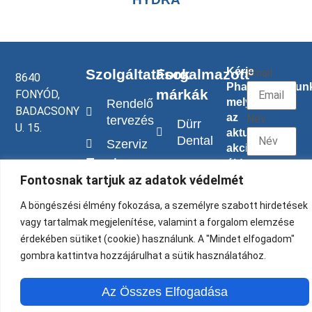
Kérje
Email
Szolgáltatások
Forgalmazott
8640
PharMagazinunk
márkák
FONYÓD,
melyben
Rendelő
BADACSONY
az
Név
tervezés
Dürr
U. 15.
aktuális
Dental
Szerviz
akcióinkról,
Fontos
OMS
újdonágainkról
pharmabog@gmail.com
Küldés
Fontosnak tartjuk az adatok védelmét
tájékoztatjuk.
linkek
Techno-
Kövessen
Gaz
A böngészési élmény fokozása, a személyre szabott hirdetések
Adatkezelési
bennünket!
vagy tartalmak megjelenítése, valamint a forgalom elemzése
Owandy
Tájékoztató
érdekében sütiket (cookie) használunk. A "Mindet elfogadom"
Cattani
Általános
gombra kattintva hozzájárulhat a sütik használatához.
Szerződési
W&H
Feltételek
Az Összes Elfogadása
Mectron
Szervizszabályzat