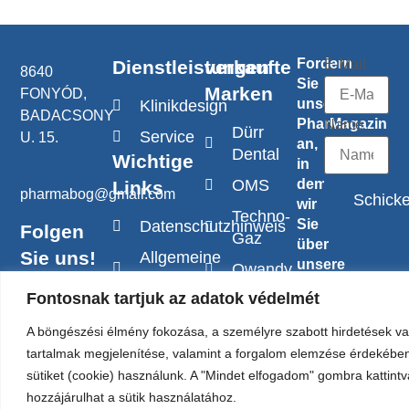
Fordern
Dienstleistungen
verkaufte
E-Mail
8640
Sie
Marken
FONYÓD,
unser
Klinikdesign
BADACSONY
PharMagazin
Name
Dürr
Service
U. 15.
an,
Dental
Wichtige
in
OMS
dem
Links
pharmabog@gmail.com
Schick
wir
Techno-
Sie
Datenschutzhinweis
Folgen
Gaz
über
Sie uns!
Allgemeine
unsere
Owandy
Geschäftsbedingungen
aktuellen
Fontosnak tartjuk az adatok védelmét
Cattani
Aktionen
Servicerichtlinie
und
W&H
A böngészési élmény fokozása, a személyre szabott hirdetések v
neuen
tartalmak megjelenítése, valamint a forgalom elemzése érdekébe
Mectron
Produkte
sütiket (cookie) használunk. A "Mindet elfogadom" gombra kattintv
informieren.
hozzájárulhat a sütik használatához.