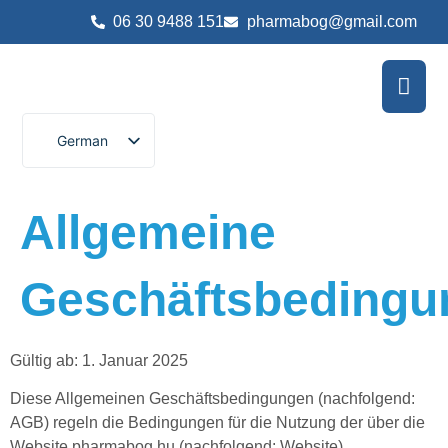
06 30 9488 151
pharmabog@gmail.com
Gebrauchte, genera
German
Hungarian
Allgemeine
Geschäftsbedingu
Gültig ab: 1. Januar 2025
Diese Allgemeinen Geschäftsbedingungen (nachfolgend:
AGB) regeln die Bedingungen für die Nutzung der über die
Website pharmabog.hu (nachfolgend: Website)