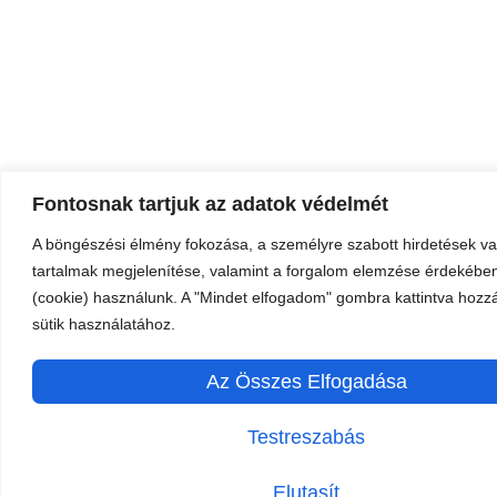
Fontosnak tartjuk az adatok védelmét
A böngészési élmény fokozása, a személyre szabott hirdetések v
tartalmak megjelenítése, valamint a forgalom elemzése érdekében
(cookie) használunk. A "Mindet elfogadom" gombra kattintva hozzá
sütik használatához.
Az Összes Elfogadása
Testreszabás
Elutasít