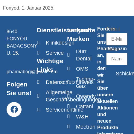
Fonyód, 1. Januar 2025.
Fordern
Dienstleistungen
verkaufte
E-Mail
8640
Sie
Marken
FONYÓD,
unser
Klinikdesign
BADACSONY
PharMagazin
Name
Dürr
Service
U. 15.
an,
Dental
Wichtige
in
OMS
dem
Links
pharmabog@gmail.com
Schick
wir
Techno-
Sie
Datenschutzhinweis
Folgen
Gaz
über
Sie uns!
Allgemeine
unsere
Owandy
Geschäftsbedingungen
aktuellen
Cattani
Aktionen
Servicerichtlinie
und
W&H
neuen
Mectron
Produkte